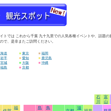
イトでは これから千葉 九十九里での人気各種イベントや、話題
ので、是非またご訪問ください。
北海道
■
東京
■
福岡
岩手
■
愛知
■
鹿児島
宮城
■
大阪
■
沖縄
福島
■
京都
石
富
川
山
長
福
島
鳥
滋
佐賀
京都
福井
群