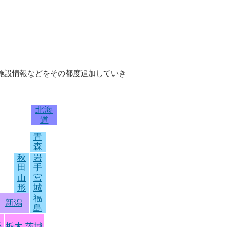
の施設情報などをその都度追加していき
北海
道
青
森
秋
岩
田
手
山
宮
形
城
福
新潟
島
馬
栃木
茨城