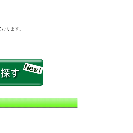
ております。
。