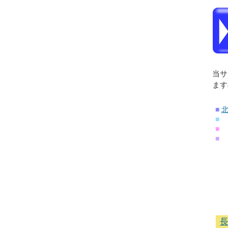
当サ
ます
■
■
■
■