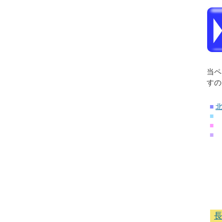
当ペ
すの
■
■
■
■