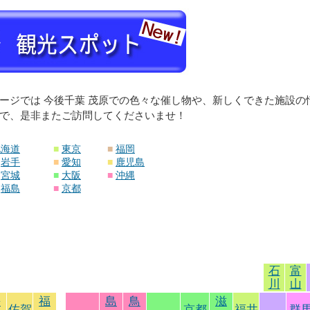
ージでは 今後千葉 茂原での色々な催し物や、新しくできた施設
で、是非またご訪問してくださいませ！
北海道
■
東京
■
福岡
岩手
■
愛知
■
鹿児島
宮城
■
大阪
■
沖縄
福島
■
京都
石
富
川
山
長
福
島
鳥
滋
佐賀
京都
福井
群