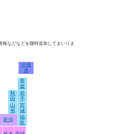
の情報などなどを随時追加してまいりま
北海
道
青
森
秋
岩
田
手
山
宮
形
城
福
新潟
島
馬
栃木
茨城