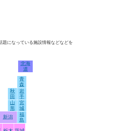
近話題になっている施設情報などなどを
北海
道
青
森
秋
岩
田
手
山
宮
形
城
福
新潟
島
馬
栃木
茨城