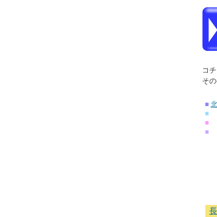
コチ
その
■
■
■
■