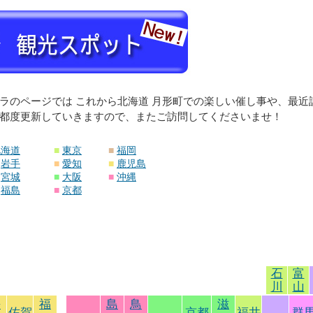
ラのページでは これから北海道 月形町での楽しい催し事や、最
都度更新していきますので、またご訪問してくださいませ！
北海道
■
東京
■
福岡
岩手
■
愛知
■
鹿児島
宮城
■
大阪
■
沖縄
福島
■
京都
石
富
川
山
長
福
島
鳥
滋
佐賀
京都
福井
群