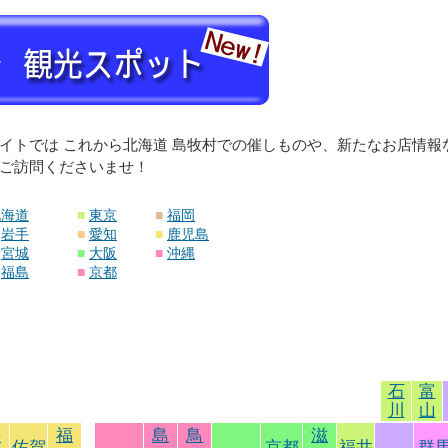
イトでは これから北海道 島牧村での催しものや、新たなお店情
ご訪問くださいませ！
北海道
■
東京
■
福岡
岩手
■
愛知
■
鹿児島
宮城
■
大阪
■
沖縄
福島
■
京都
石
富
川
山
長
福
島
鳥
滋
佐賀
京都
福井
群