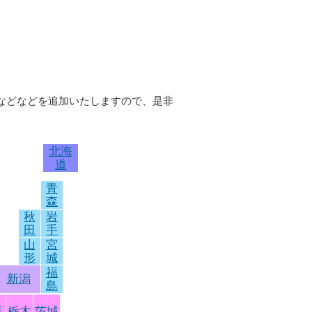
報などなどを追加いたしますので、是非
北海
道
青
森
秋
岩
田
手
山
宮
形
城
福
新潟
島
馬
栃木
茨城