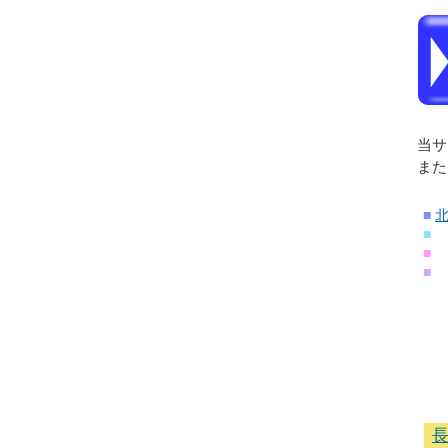
当サ
また
■
■
■
■