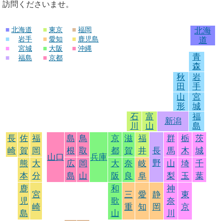
訪問くださいませ。
■
北海道
■
東京
■
福岡
北海
■
岩手
■
愛知
■
鹿児島
道
■
宮城
■
大阪
■
沖縄
青
■
福島
■
京都
森
秋
岩
田
手
山
宮
形
城
石
富
福
新潟
川
山
島
長
佐
福
島
鳥
京
滋
福
群
栃
茨
崎
賀
岡
根
取
都
賀
井
長
馬
木
城
山口
兵庫
野
熊
大
広
岡
大
奈
岐
山
埼
千
本
分
島
山
阪
良
阜
梨
玉
葉
鹿
和
神
宮
三
愛
静
東
児
歌
奈
崎
重
知
岡
京
島
山
川