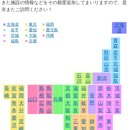
きた施設の情報などをその都度追加してまいりますので、是
非またご訪問ください！
■
北海道
■
東京
■
福岡
北海
■
岩手
■
愛知
■
鹿児島
道
■
宮城
■
大阪
■
沖縄
青
■
福島
■
京都
森
秋
岩
田
手
山
宮
形
城
石
富
福
新潟
川
山
島
長
佐
福
島
鳥
京
滋
福
群
栃
茨
崎
賀
岡
根
取
都
賀
井
長
馬
木
城
山口
兵庫
野
熊
大
広
岡
大
奈
岐
山
埼
千
本
分
島
山
阪
良
阜
梨
玉
葉
鹿
和
神
宮
三
愛
静
東
児
歌
奈
崎
重
知
岡
京