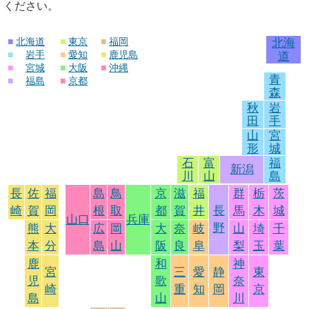
ください。
■
北海道
■
東京
■
福岡
北海
■
岩手
■
愛知
■
鹿児島
道
■
宮城
■
大阪
■
沖縄
青
■
福島
■
京都
森
秋
岩
田
手
山
宮
形
城
石
富
福
新潟
川
山
島
長
佐
福
島
鳥
京
滋
福
群
栃
茨
崎
賀
岡
根
取
都
賀
井
長
馬
木
城
山口
兵庫
野
熊
大
広
岡
大
奈
岐
山
埼
千
本
分
島
山
阪
良
阜
梨
玉
葉
鹿
和
神
宮
三
愛
静
東
児
歌
奈
崎
重
知
岡
京
島
山
川