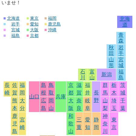
いませ！
■
北海道
■
東京
■
福岡
北海
■
岩手
■
愛知
■
鹿児島
道
■
宮城
■
大阪
■
沖縄
青
■
福島
■
京都
森
秋
岩
田
手
山
宮
形
城
石
富
福
新潟
川
山
島
長
佐
福
島
鳥
京
滋
福
群
栃
茨
崎
賀
岡
根
取
都
賀
井
長
馬
木
城
山口
兵庫
野
熊
大
広
岡
大
奈
岐
山
埼
千
本
分
島
山
阪
良
阜
梨
玉
葉
鹿
和
神
宮
三
愛
静
東
児
歌
奈
崎
重
知
岡
京
島
山
川