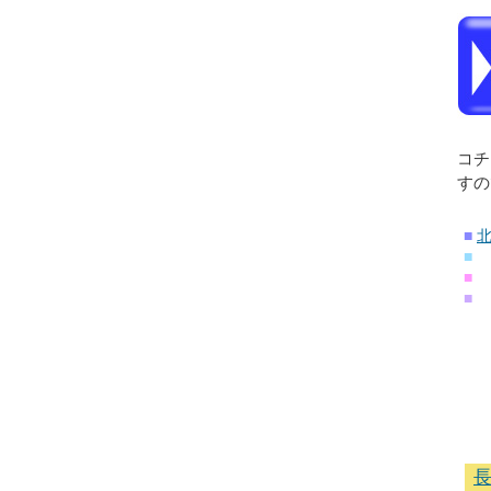
コチ
すの
■
■
■
■