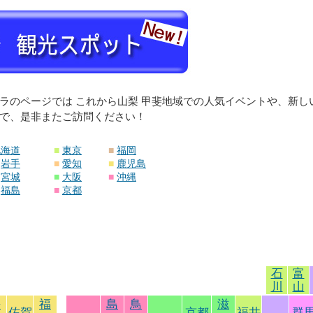
ラのページでは これから山梨 甲斐地域での人気イベントや、新
で、是非またご訪問ください！
北海道
■
東京
■
福岡
岩手
■
愛知
■
鹿児島
宮城
■
大阪
■
沖縄
福島
■
京都
石
富
川
山
長
福
島
鳥
滋
佐賀
京都
福井
群