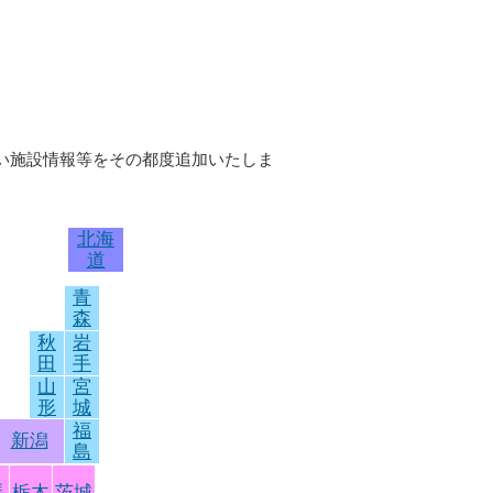
しい施設情報等をその都度追加いたしま
北海
道
青
森
秋
岩
田
手
山
宮
形
城
福
新潟
島
馬
栃木
茨城