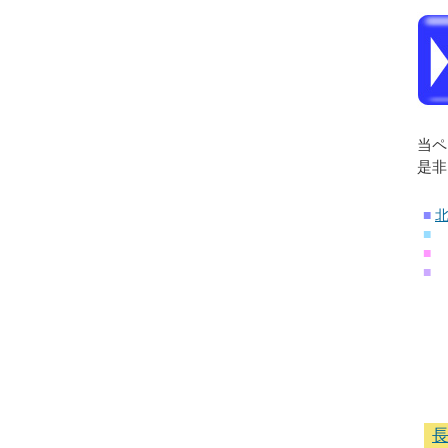
当ペ
是非
■
■
■
■