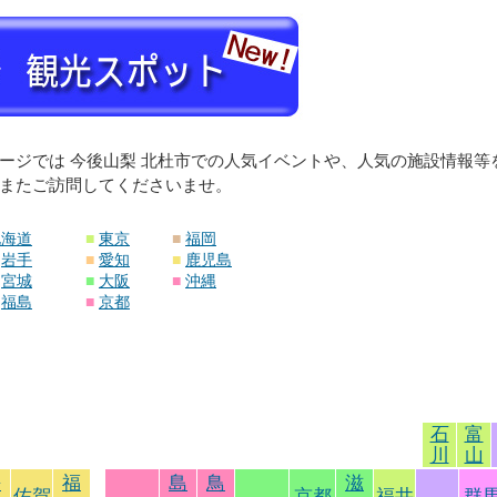
ージでは 今後山梨 北杜市での人気イベントや、人気の施設情報
またご訪問してくださいませ。
北海道
■
東京
■
福岡
岩手
■
愛知
■
鹿児島
宮城
■
大阪
■
沖縄
福島
■
京都
石
富
川
山
長
福
島
鳥
滋
佐賀
京都
福井
群