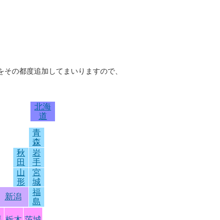
等をその都度追加してまいりますので、
北海
道
青
森
秋
岩
田
手
山
宮
形
城
福
新潟
島
馬
栃木
茨城