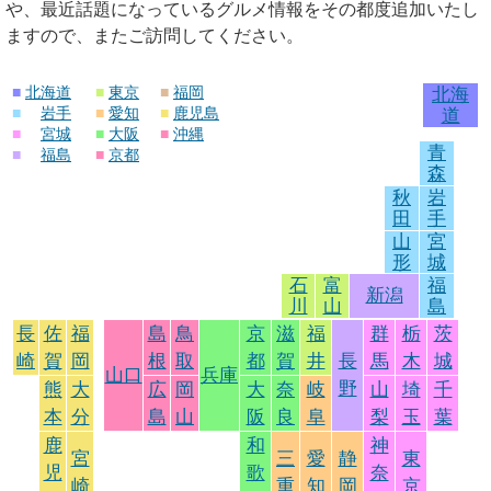
や、最近話題になっているグルメ情報をその都度追加いたし
ますので、またご訪問してください。
■
北海道
■
東京
■
福岡
北海
■
岩手
■
愛知
■
鹿児島
道
■
宮城
■
大阪
■
沖縄
青
■
福島
■
京都
森
秋
岩
田
手
山
宮
形
城
石
富
福
新潟
川
山
島
長
佐
福
島
鳥
京
滋
福
群
栃
茨
崎
賀
岡
根
取
都
賀
井
長
馬
木
城
山口
兵庫
野
熊
大
広
岡
大
奈
岐
山
埼
千
本
分
島
山
阪
良
阜
梨
玉
葉
鹿
和
神
宮
三
愛
静
東
児
歌
奈
崎
重
知
岡
京