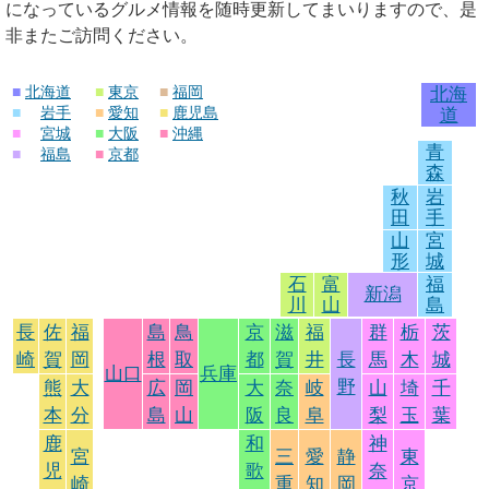
になっているグルメ情報を随時更新してまいりますので、是
非またご訪問ください。
■
北海道
■
東京
■
福岡
北海
■
岩手
■
愛知
■
鹿児島
道
■
宮城
■
大阪
■
沖縄
青
■
福島
■
京都
森
秋
岩
田
手
山
宮
形
城
石
富
福
新潟
川
山
島
長
佐
福
島
鳥
京
滋
福
群
栃
茨
崎
賀
岡
根
取
都
賀
井
長
馬
木
城
山口
兵庫
野
熊
大
広
岡
大
奈
岐
山
埼
千
本
分
島
山
阪
良
阜
梨
玉
葉
鹿
和
神
宮
三
愛
静
東
児
歌
奈
崎
重
知
岡
京