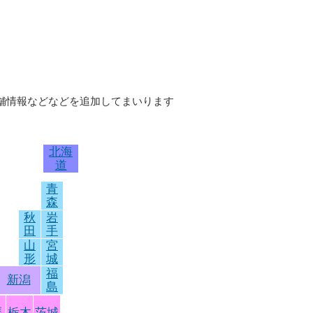
店舗情報などなどを追加してまいります
北海
道
青
森
秋
岩
田
手
山
宮
形
城
福
新潟
島
馬
栃木
茨城