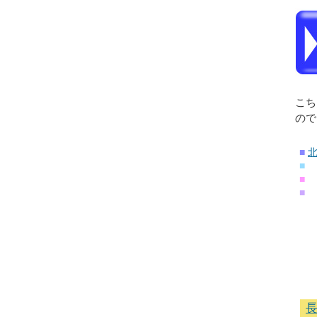
こち
ので
■
■
■
■