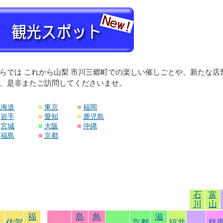
らでは これから山梨 市川三郷町での楽しい催しごとや、新たな
、是非またご訪問してくださいませ。
北海道
■
東京
■
福岡
岩手
■
愛知
■
鹿児島
宮城
■
大阪
■
沖縄
福島
■
京都
石
富
川
山
長
福
島
鳥
滋
佐賀
京都
福井
群