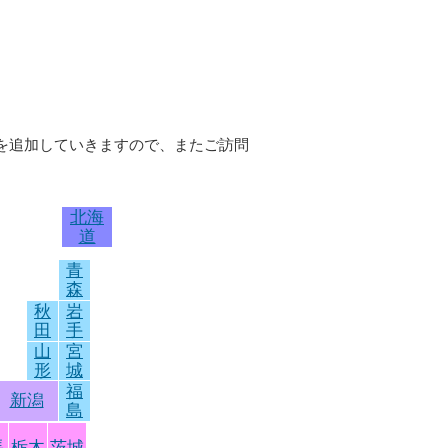
どを追加していきますので、またご訪問
北海
道
青
森
秋
岩
田
手
山
宮
形
城
福
新潟
島
馬
栃木
茨城