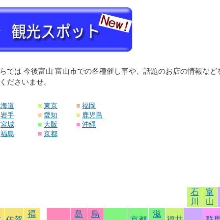
らでは 今後富山 富山市での各種催し事や、話題のお店の情報な
くださいませ。
北海道
■
東京
■
福岡
岩手
■
愛知
■
鹿児島
宮城
■
大阪
■
沖縄
福島
■
京都
石
富
川
山
長
福
島
鳥
滋
佐賀
京都
福井
群