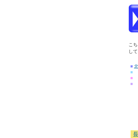
こち
して
■
■
■
■