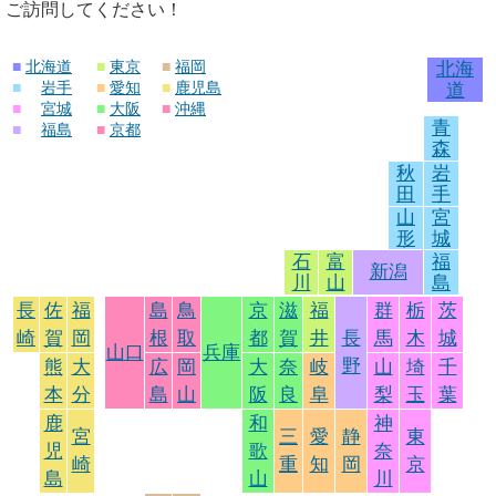
ご訪問してください！
■
北海道
■
東京
■
福岡
北海
■
岩手
■
愛知
■
鹿児島
道
■
宮城
■
大阪
■
沖縄
青
■
福島
■
京都
森
秋
岩
田
手
山
宮
形
城
石
富
福
新潟
川
山
島
長
佐
福
島
鳥
京
滋
福
群
栃
茨
崎
賀
岡
根
取
都
賀
井
長
馬
木
城
山口
兵庫
野
熊
大
広
岡
大
奈
岐
山
埼
千
本
分
島
山
阪
良
阜
梨
玉
葉
鹿
和
神
宮
三
愛
静
東
児
歌
奈
崎
重
知
岡
京
島
山
川