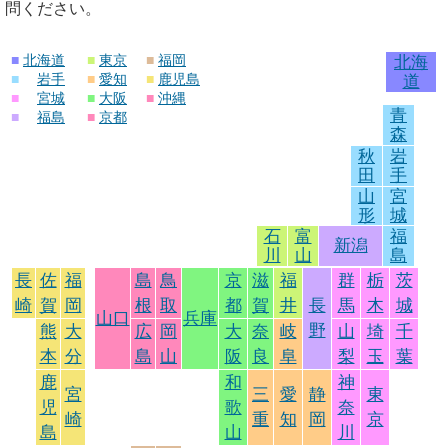
問ください。
■
北海道
■
東京
■
福岡
北海
■
岩手
■
愛知
■
鹿児島
道
■
宮城
■
大阪
■
沖縄
青
■
福島
■
京都
森
秋
岩
田
手
山
宮
形
城
石
富
福
新潟
川
山
島
長
佐
福
島
鳥
京
滋
福
群
栃
茨
崎
賀
岡
根
取
都
賀
井
長
馬
木
城
山口
兵庫
野
熊
大
広
岡
大
奈
岐
山
埼
千
本
分
島
山
阪
良
阜
梨
玉
葉
鹿
和
神
宮
三
愛
静
東
児
歌
奈
崎
重
知
岡
京
島
山
川