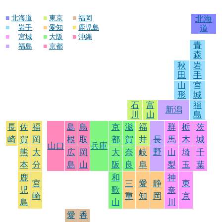
■
北海道
■
東京
■
福岡
北海
■
岩手
■
愛知
■
鹿児島
道
■
宮城
■
大阪
■
沖縄
青
■
福島
■
京都
森
秋
岩
田
手
山
宮
形
城
石
富
福
新潟
川
山
島
長
佐
福
島
鳥
京
滋
福
群
栃
茨
崎
賀
岡
根
取
都
賀
井
長
馬
木
城
山口
兵庫
野
熊
大
広
岡
大
奈
岐
山
埼
千
本
分
島
山
阪
良
阜
梨
玉
葉
鹿
和
神
宮
三
愛
静
東
児
歌
奈
崎
重
知
岡
京
島
山
川
愛
香