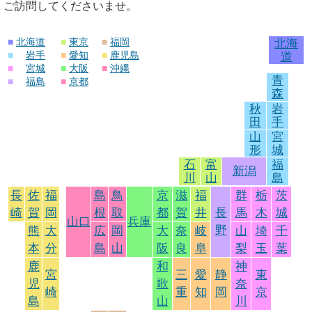
ご訪問してくださいませ。
■
北海道
■
東京
■
福岡
北海
■
岩手
■
愛知
■
鹿児島
道
■
宮城
■
大阪
■
沖縄
青
■
福島
■
京都
森
秋
岩
田
手
山
宮
形
城
石
富
福
新潟
川
山
島
長
佐
福
島
鳥
京
滋
福
群
栃
茨
崎
賀
岡
根
取
都
賀
井
長
馬
木
城
山口
兵庫
野
熊
大
広
岡
大
奈
岐
山
埼
千
本
分
島
山
阪
良
阜
梨
玉
葉
鹿
和
神
宮
三
愛
静
東
児
歌
奈
崎
重
知
岡
京
島
山
川