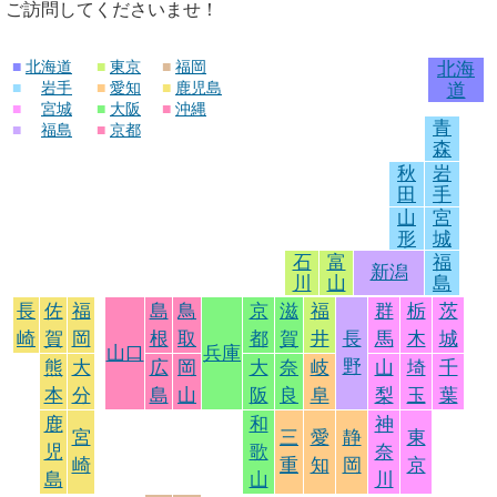
ご訪問してくださいませ！
■
北海道
■
東京
■
福岡
北海
■
岩手
■
愛知
■
鹿児島
道
■
宮城
■
大阪
■
沖縄
青
■
福島
■
京都
森
秋
岩
田
手
山
宮
形
城
石
富
福
新潟
川
山
島
長
佐
福
島
鳥
京
滋
福
群
栃
茨
崎
賀
岡
根
取
都
賀
井
長
馬
木
城
山口
兵庫
野
熊
大
広
岡
大
奈
岐
山
埼
千
本
分
島
山
阪
良
阜
梨
玉
葉
鹿
和
神
宮
三
愛
静
東
児
歌
奈
崎
重
知
岡
京
島
山
川