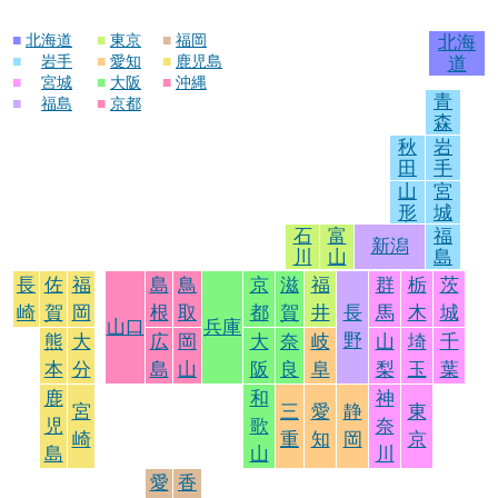
■
北海道
■
東京
■
福岡
北海
■
岩手
■
愛知
■
鹿児島
道
■
宮城
■
大阪
■
沖縄
青
■
福島
■
京都
森
秋
岩
田
手
山
宮
形
城
石
富
福
新潟
川
山
島
長
佐
福
島
鳥
京
滋
福
群
栃
茨
崎
賀
岡
根
取
都
賀
井
長
馬
木
城
山口
兵庫
野
熊
大
広
岡
大
奈
岐
山
埼
千
本
分
島
山
阪
良
阜
梨
玉
葉
鹿
和
神
宮
三
愛
静
東
児
歌
奈
崎
重
知
岡
京
島
山
川
愛
香