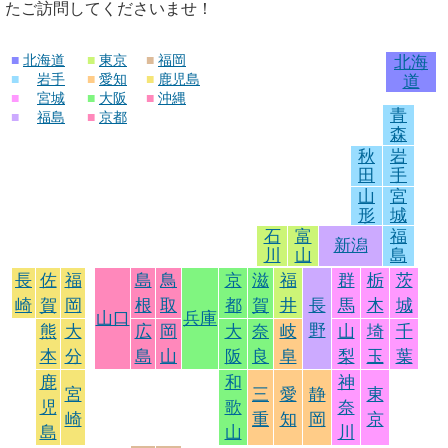
たご訪問してくださいませ！
■
北海道
■
東京
■
福岡
北海
■
岩手
■
愛知
■
鹿児島
道
■
宮城
■
大阪
■
沖縄
青
■
福島
■
京都
森
秋
岩
田
手
山
宮
形
城
石
富
福
新潟
川
山
島
長
佐
福
島
鳥
京
滋
福
群
栃
茨
崎
賀
岡
根
取
都
賀
井
長
馬
木
城
山口
兵庫
野
熊
大
広
岡
大
奈
岐
山
埼
千
本
分
島
山
阪
良
阜
梨
玉
葉
鹿
和
神
宮
三
愛
静
東
児
歌
奈
崎
重
知
岡
京
島
山
川