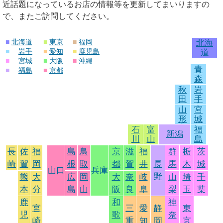
近話題になっているお店の情報等を更新してまいりますの
で、またご訪問してください。
■
北海道
■
東京
■
福岡
北海
■
岩手
■
愛知
■
鹿児島
道
■
宮城
■
大阪
■
沖縄
青
■
福島
■
京都
森
秋
岩
田
手
山
宮
形
城
石
富
福
新潟
川
山
島
長
佐
福
島
鳥
京
滋
福
群
栃
茨
崎
賀
岡
根
取
都
賀
井
長
馬
木
城
山口
兵庫
野
熊
大
広
岡
大
奈
岐
山
埼
千
本
分
島
山
阪
良
阜
梨
玉
葉
鹿
和
神
宮
三
愛
静
東
児
歌
奈
崎
重
知
岡
京