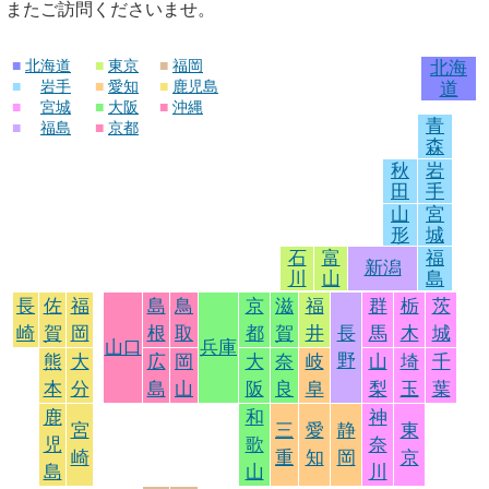
またご訪問くださいませ。
■
北海道
■
東京
■
福岡
北海
■
岩手
■
愛知
■
鹿児島
道
■
宮城
■
大阪
■
沖縄
青
■
福島
■
京都
森
秋
岩
田
手
山
宮
形
城
石
富
福
新潟
川
山
島
長
佐
福
島
鳥
京
滋
福
群
栃
茨
崎
賀
岡
根
取
都
賀
井
長
馬
木
城
山口
兵庫
野
熊
大
広
岡
大
奈
岐
山
埼
千
本
分
島
山
阪
良
阜
梨
玉
葉
鹿
和
神
宮
三
愛
静
東
児
歌
奈
崎
重
知
岡
京
島
山
川