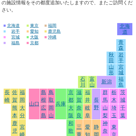
の施設情報をその都度追加いたしますので、またご訪問くだ
さい。
■
北海道
■
東京
■
福岡
北海
■
岩手
■
愛知
■
鹿児島
道
■
宮城
■
大阪
■
沖縄
青
■
福島
■
京都
森
秋
岩
田
手
山
宮
形
城
石
富
福
新潟
川
山
島
長
佐
福
島
鳥
京
滋
福
群
栃
茨
崎
賀
岡
根
取
都
賀
井
長
馬
木
城
山口
兵庫
野
熊
大
広
岡
大
奈
岐
山
埼
千
本
分
島
山
阪
良
阜
梨
玉
葉
鹿
和
神
宮
三
愛
静
東
児
歌
奈
崎
重
知
岡
京