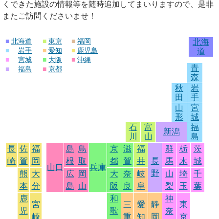
くできた施設の情報等を随時追加してまいりますので、是非
またご訪問くださいませ！
■
北海道
■
東京
■
福岡
北海
■
岩手
■
愛知
■
鹿児島
道
■
宮城
■
大阪
■
沖縄
青
■
福島
■
京都
森
秋
岩
田
手
山
宮
形
城
石
富
福
新潟
川
山
島
長
佐
福
島
鳥
京
滋
福
群
栃
茨
崎
賀
岡
根
取
都
賀
井
長
馬
木
城
山口
兵庫
野
熊
大
広
岡
大
奈
岐
山
埼
千
本
分
島
山
阪
良
阜
梨
玉
葉
鹿
和
神
宮
三
愛
静
東
児
歌
奈
崎
重
知
岡
京