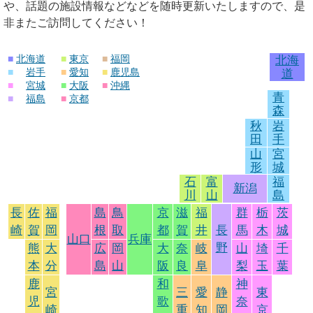
や、話題の施設情報などなどを随時更新いたしますので、是
非またご訪問してください！
■
北海道
■
東京
■
福岡
北海
■
岩手
■
愛知
■
鹿児島
道
■
宮城
■
大阪
■
沖縄
青
■
福島
■
京都
森
秋
岩
田
手
山
宮
形
城
石
富
福
新潟
川
山
島
長
佐
福
島
鳥
京
滋
福
群
栃
茨
崎
賀
岡
根
取
都
賀
井
長
馬
木
城
山口
兵庫
野
熊
大
広
岡
大
奈
岐
山
埼
千
本
分
島
山
阪
良
阜
梨
玉
葉
鹿
和
神
宮
三
愛
静
東
児
歌
奈
崎
重
知
岡
京