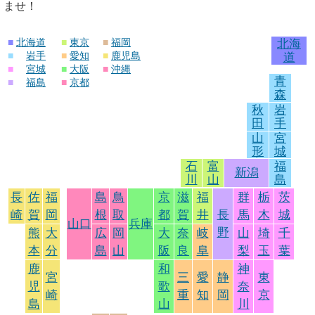
ませ！
■
北海道
■
東京
■
福岡
北海
■
岩手
■
愛知
■
鹿児島
道
■
宮城
■
大阪
■
沖縄
青
■
福島
■
京都
森
秋
岩
田
手
山
宮
形
城
石
富
福
新潟
川
山
島
長
佐
福
島
鳥
京
滋
福
群
栃
茨
崎
賀
岡
根
取
都
賀
井
長
馬
木
城
山口
兵庫
野
熊
大
広
岡
大
奈
岐
山
埼
千
本
分
島
山
阪
良
阜
梨
玉
葉
鹿
和
神
宮
三
愛
静
東
児
歌
奈
崎
重
知
岡
京
島
山
川