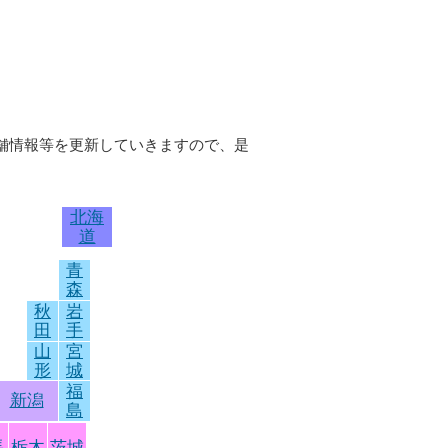
店舗情報等を更新していきますので、是
北海
道
青
森
秋
岩
田
手
山
宮
形
城
福
新潟
島
馬
栃木
茨城