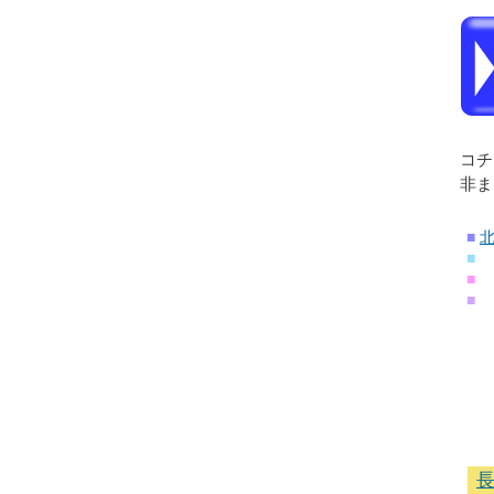
コチ
非ま
■
■
■
■