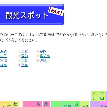
ラのページでは これから京都 美山での色々な催し物や、新たな
たご訪問してください。
北海道
■
東京
■
福岡
岩手
■
愛知
■
鹿児島
宮城
■
大阪
■
沖縄
福島
■
京都
石
富
川
山
長
福
島
鳥
滋
佐賀
京都
福井
群