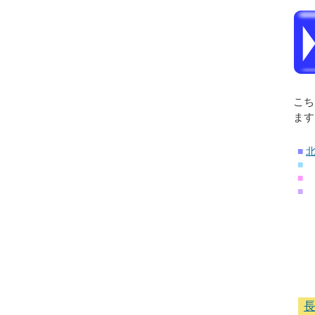
こち
ます
■
■
■
■