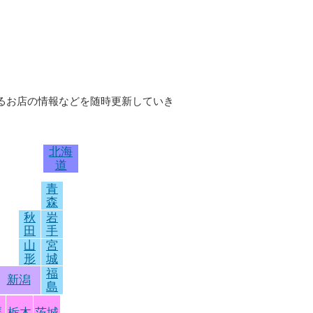
いるお店の情報などを随時更新していき
北海
道
青
森
秋
岩
田
手
山
宮
形
城
福
新潟
島
馬
栃木
茨城