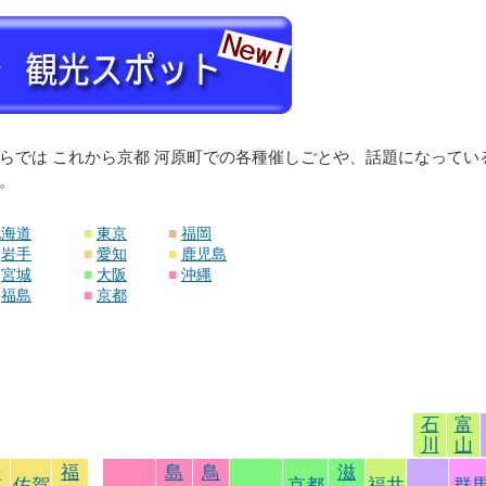
らでは これから京都 河原町での各種催しごとや、話題になって
。
北海道
■
東京
■
福岡
岩手
■
愛知
■
鹿児島
宮城
■
大阪
■
沖縄
福島
■
京都
石
富
川
山
長
福
島
鳥
滋
佐賀
京都
福井
群