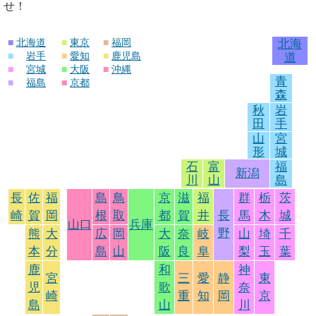
せ！
■
北海道
■
東京
■
福岡
北海
■
岩手
■
愛知
■
鹿児島
道
■
宮城
■
大阪
■
沖縄
青
■
福島
■
京都
森
秋
岩
田
手
山
宮
形
城
石
富
福
新潟
川
山
島
長
佐
福
島
鳥
京
滋
福
群
栃
茨
崎
賀
岡
根
取
都
賀
井
長
馬
木
城
山口
兵庫
野
熊
大
広
岡
大
奈
岐
山
埼
千
本
分
島
山
阪
良
阜
梨
玉
葉
鹿
和
神
宮
三
愛
静
東
児
歌
奈
崎
重
知
岡
京
島
山
川