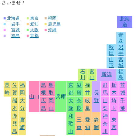
さいませ！
■
北海道
■
東京
■
福岡
北海
■
岩手
■
愛知
■
鹿児島
道
■
宮城
■
大阪
■
沖縄
青
■
福島
■
京都
森
秋
岩
田
手
山
宮
形
城
石
富
福
新潟
川
山
島
長
佐
福
島
鳥
京
滋
福
群
栃
茨
崎
賀
岡
根
取
都
賀
井
長
馬
木
城
山口
兵庫
野
熊
大
広
岡
大
奈
岐
山
埼
千
本
分
島
山
阪
良
阜
梨
玉
葉
鹿
和
神
宮
三
愛
静
東
児
歌
奈
崎
重
知
岡
京
島
山
川