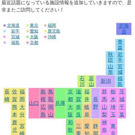
最近話題になっている施設情報を追加していきますので、是
非またご訪問してください！
■
北海道
■
東京
■
福岡
北海
■
岩手
■
愛知
■
鹿児島
道
■
宮城
■
大阪
■
沖縄
青
■
福島
■
京都
森
秋
岩
田
手
山
宮
形
城
石
富
福
新潟
川
山
島
長
佐
福
島
鳥
京
滋
福
群
栃
茨
崎
賀
岡
根
取
都
賀
井
長
馬
木
城
山口
兵庫
野
熊
大
広
岡
大
奈
岐
山
埼
千
本
分
島
山
阪
良
阜
梨
玉
葉
鹿
和
神
宮
三
愛
静
東
児
歌
奈
崎
重
知
岡
京