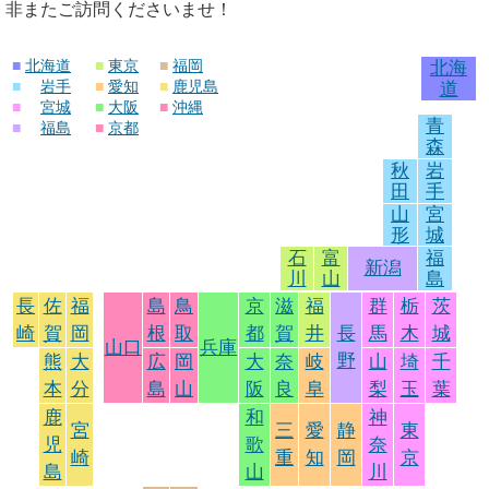
非またご訪問くださいませ！
■
北海道
■
東京
■
福岡
北海
■
岩手
■
愛知
■
鹿児島
道
■
宮城
■
大阪
■
沖縄
青
■
福島
■
京都
森
秋
岩
田
手
山
宮
形
城
石
富
福
新潟
川
山
島
長
佐
福
島
鳥
京
滋
福
群
栃
茨
崎
賀
岡
根
取
都
賀
井
長
馬
木
城
山口
兵庫
野
熊
大
広
岡
大
奈
岐
山
埼
千
本
分
島
山
阪
良
阜
梨
玉
葉
鹿
和
神
宮
三
愛
静
東
児
歌
奈
崎
重
知
岡
京
島
山
川