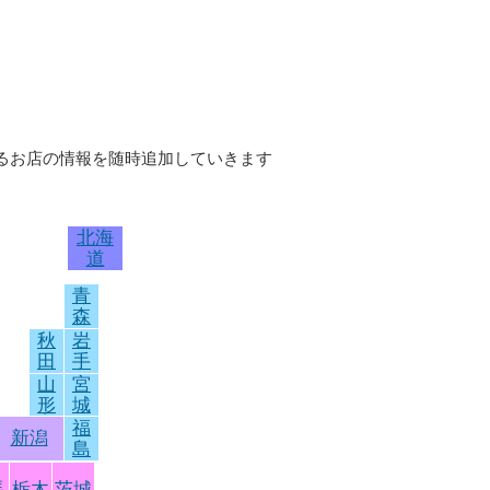
いるお店の情報を随時追加していきます
北海
道
青
森
秋
岩
田
手
山
宮
形
城
福
新潟
島
馬
栃木
茨城