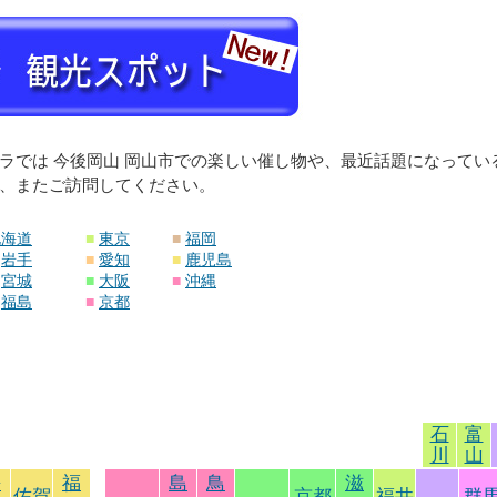
ラでは 今後岡山 岡山市での楽しい催し物や、最近話題になって
、またご訪問してください。
北海道
■
東京
■
福岡
岩手
■
愛知
■
鹿児島
宮城
■
大阪
■
沖縄
福島
■
京都
石
富
川
山
長
福
島
鳥
滋
佐賀
京都
福井
群