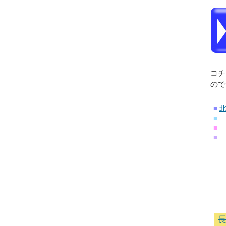
コチ
ので
■
■
■
■