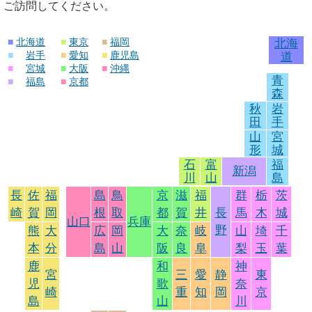
ご訪問してください。
■
北海道
■
東京
■
福岡
北海
■
岩手
■
愛知
■
鹿児島
道
■
宮城
■
大阪
■
沖縄
青
■
福島
■
京都
森
秋
岩
田
手
山
宮
形
城
石
富
福
新潟
川
山
島
長
佐
福
島
鳥
京
滋
福
群
栃
茨
崎
賀
岡
根
取
都
賀
井
長
馬
木
城
山口
兵庫
野
熊
大
広
岡
大
奈
岐
山
埼
千
本
分
島
山
阪
良
阜
梨
玉
葉
鹿
和
神
宮
三
愛
静
東
児
歌
奈
崎
重
知
岡
京
島
山
川