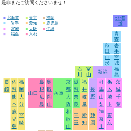
是非またご訪問くださいませ！
■
北海道
■
東京
■
福岡
北海
■
岩手
■
愛知
■
鹿児島
道
■
宮城
■
大阪
■
沖縄
青
■
福島
■
京都
森
秋
岩
田
手
山
宮
形
城
石
富
福
新潟
川
山
島
長
佐
福
島
鳥
京
滋
福
群
栃
茨
崎
賀
岡
根
取
都
賀
井
長
馬
木
城
山口
兵庫
野
熊
大
広
岡
大
奈
岐
山
埼
千
本
分
島
山
阪
良
阜
梨
玉
葉
鹿
和
神
宮
三
愛
静
東
児
歌
奈
崎
重
知
岡
京
島
山
川