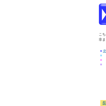
こち
非ま
■
■
■
■