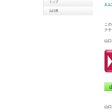
トップ
トッ
山口県
この
クチ
山口
山口