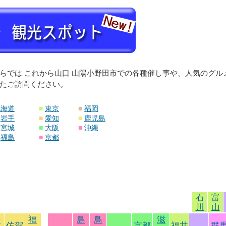
らでは これから山口 山陽小野田市での各種催し事や、人気のグ
たご訪問ください。
北海道
■
東京
■
福岡
岩手
■
愛知
■
鹿児島
宮城
■
大阪
■
沖縄
福島
■
京都
石
富
川
山
長
福
島
鳥
滋
佐賀
京都
福井
群