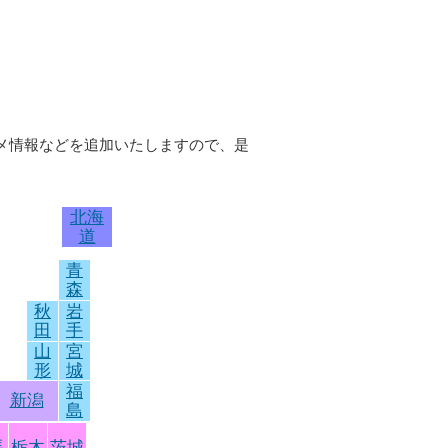
ルメ情報などを追加いたしますので、是
北海
道
青
森
秋
岩
田
手
山
宮
形
城
福
新潟
島
馬
栃木
茨城