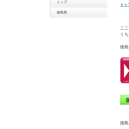
トップ
トッ
徳島県
ここ
くち
徳島
徳島