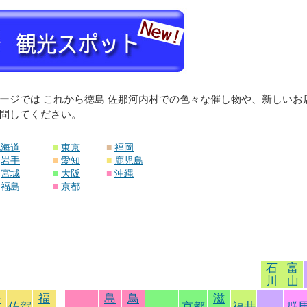
ージでは これから徳島 佐那河内村での色々な催し物や、新しい
問してください。
北海道
■
東京
■
福岡
岩手
■
愛知
■
鹿児島
宮城
■
大阪
■
沖縄
福島
■
京都
石
富
川
山
長
福
島
鳥
滋
佐賀
京都
福井
群