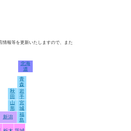
お店情報等を更新いたしますので、また
北海
道
青
森
秋
岩
田
手
山
宮
形
城
福
新潟
島
馬
栃木
茨城