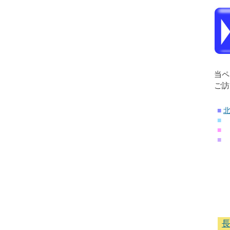
当ペ
ご訪
■
■
■
■