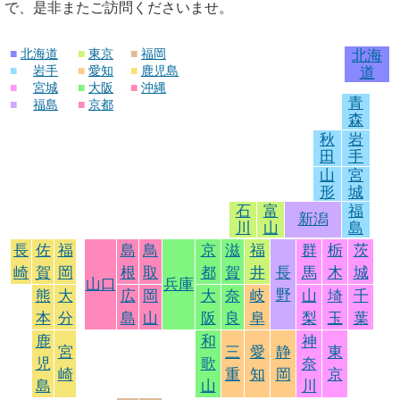
で、是非またご訪問くださいませ。
■
北海道
■
東京
■
福岡
北海
■
岩手
■
愛知
■
鹿児島
道
■
宮城
■
大阪
■
沖縄
青
■
福島
■
京都
森
秋
岩
田
手
山
宮
形
城
石
富
福
新潟
川
山
島
長
佐
福
島
鳥
京
滋
福
群
栃
茨
崎
賀
岡
根
取
都
賀
井
長
馬
木
城
山口
兵庫
野
熊
大
広
岡
大
奈
岐
山
埼
千
本
分
島
山
阪
良
阜
梨
玉
葉
鹿
和
神
宮
三
愛
静
東
児
歌
奈
崎
重
知
岡
京
島
山
川