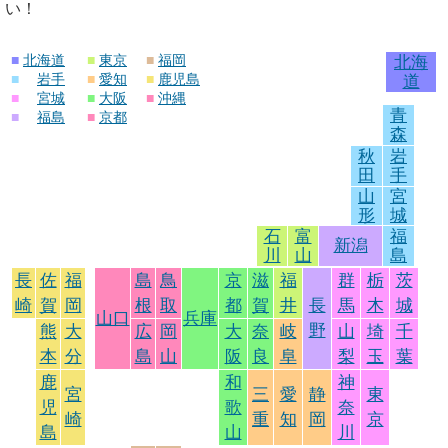
い！
■
北海道
■
東京
■
福岡
北海
■
岩手
■
愛知
■
鹿児島
道
■
宮城
■
大阪
■
沖縄
青
■
福島
■
京都
森
秋
岩
田
手
山
宮
形
城
石
富
福
新潟
川
山
島
長
佐
福
島
鳥
京
滋
福
群
栃
茨
崎
賀
岡
根
取
都
賀
井
長
馬
木
城
山口
兵庫
野
熊
大
広
岡
大
奈
岐
山
埼
千
本
分
島
山
阪
良
阜
梨
玉
葉
鹿
和
神
宮
三
愛
静
東
児
歌
奈
崎
重
知
岡
京
島
山
川