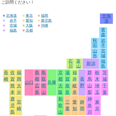
ご訪問ください！
■
北海道
■
東京
■
福岡
北海
■
岩手
■
愛知
■
鹿児島
道
■
宮城
■
大阪
■
沖縄
青
■
福島
■
京都
森
秋
岩
田
手
山
宮
形
城
石
富
福
新潟
川
山
島
長
佐
福
島
鳥
京
滋
福
群
栃
茨
崎
賀
岡
根
取
都
賀
井
長
馬
木
城
山口
兵庫
野
熊
大
広
岡
大
奈
岐
山
埼
千
本
分
島
山
阪
良
阜
梨
玉
葉
鹿
和
神
宮
三
愛
静
東
児
歌
奈
崎
重
知
岡
京
島
山
川