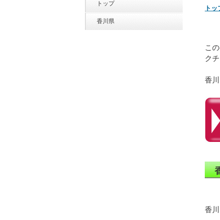
トップ
トッ
香川県
この
クチ
香川
香川