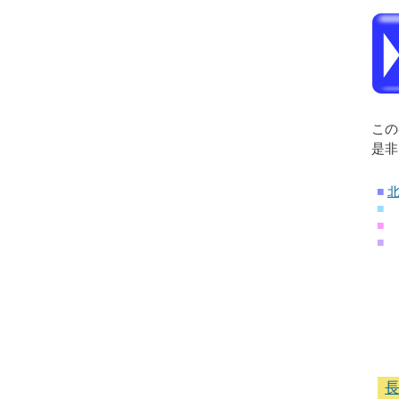
この
是非
■
■
■
■