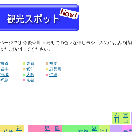
ページでは 今後香川 直島町での色々な催し事や、人気のお店の
またご訪問してください。
北海道
■
東京
■
福岡
岩手
■
愛知
■
鹿児島
宮城
■
大阪
■
沖縄
福島
■
京都
石
富
川
山
長
福
島
鳥
滋
佐賀
京都
福井
群