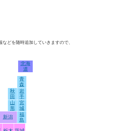
情報などを随時追加していきますので、
北海
道
青
森
秋
岩
田
手
山
宮
形
城
福
新潟
島
馬
栃木
茨城