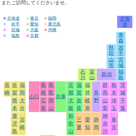
またご訪問してくださいませ。
■
北海道
■
東京
■
福岡
北海
■
岩手
■
愛知
■
鹿児島
道
■
宮城
■
大阪
■
沖縄
青
■
福島
■
京都
森
秋
岩
田
手
山
宮
形
城
石
富
福
新潟
川
山
島
長
佐
福
島
鳥
京
滋
福
群
栃
茨
崎
賀
岡
根
取
都
賀
井
長
馬
木
城
山口
兵庫
野
熊
大
広
岡
大
奈
岐
山
埼
千
本
分
島
山
阪
良
阜
梨
玉
葉
鹿
和
神
宮
三
愛
静
東
児
歌
奈
崎
重
知
岡
京
島
山
川