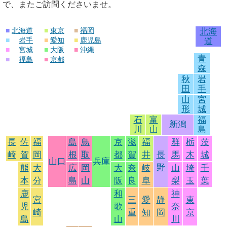
で、またご訪問くださいませ。
■
北海道
■
東京
■
福岡
北海
■
岩手
■
愛知
■
鹿児島
道
■
宮城
■
大阪
■
沖縄
青
■
福島
■
京都
森
秋
岩
田
手
山
宮
形
城
石
富
福
新潟
川
山
島
長
佐
福
島
鳥
京
滋
福
群
栃
茨
崎
賀
岡
根
取
都
賀
井
長
馬
木
城
山口
兵庫
野
熊
大
広
岡
大
奈
岐
山
埼
千
本
分
島
山
阪
良
阜
梨
玉
葉
鹿
和
神
宮
三
愛
静
東
児
歌
奈
崎
重
知
岡
京
島
山
川