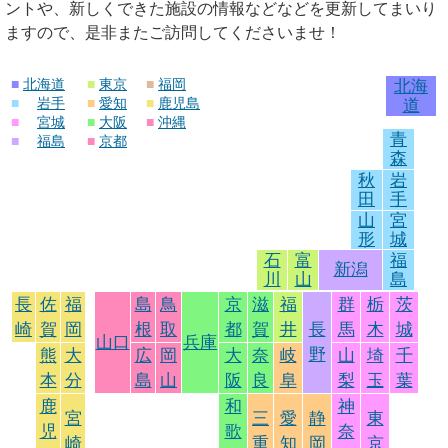
ントや、新しくできた施設の情報などなどを更新してまいり
ますので、是非またご訪問してくださいませ！
■
北海道
■
東京
■
福岡
北海
■
岩手
■
愛知
■
鹿児島
道
■
宮城
■
大阪
■
沖縄
青
■
福島
■
京都
森
秋
岩
田
手
山
宮
形
城
石
富
福
新潟
川
山
島
長
佐
福
島
鳥
京
滋
福
群
栃
茨
崎
賀
岡
根
取
都
賀
井
長
馬
木
城
山口
兵庫
野
熊
大
広
岡
大
奈
岐
山
埼
千
本
分
島
山
阪
良
阜
梨
玉
葉
鹿
和
神
宮
三
愛
静
東
児
歌
奈
崎
重
知
岡
京