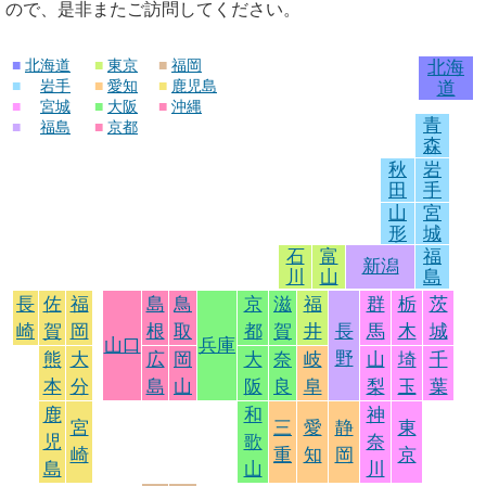
ので、是非またご訪問してください。
■
北海道
■
東京
■
福岡
北海
■
岩手
■
愛知
■
鹿児島
道
■
宮城
■
大阪
■
沖縄
青
■
福島
■
京都
森
秋
岩
田
手
山
宮
形
城
石
富
福
新潟
川
山
島
長
佐
福
島
鳥
京
滋
福
群
栃
茨
崎
賀
岡
根
取
都
賀
井
長
馬
木
城
山口
兵庫
野
熊
大
広
岡
大
奈
岐
山
埼
千
本
分
島
山
阪
良
阜
梨
玉
葉
鹿
和
神
宮
三
愛
静
東
児
歌
奈
崎
重
知
岡
京
島
山
川