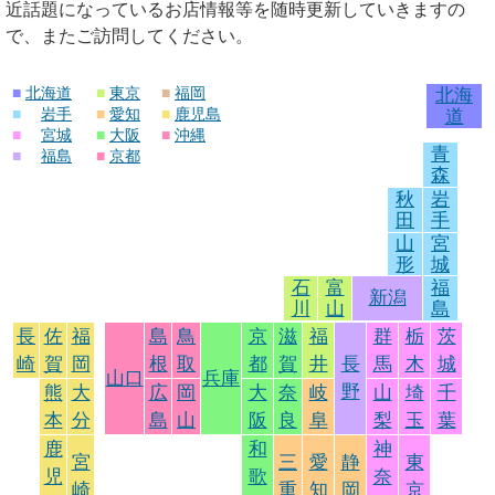
近話題になっているお店情報等を随時更新していきますの
で、またご訪問してください。
■
北海道
■
東京
■
福岡
北海
■
岩手
■
愛知
■
鹿児島
道
■
宮城
■
大阪
■
沖縄
青
■
福島
■
京都
森
秋
岩
田
手
山
宮
形
城
石
富
福
新潟
川
山
島
長
佐
福
島
鳥
京
滋
福
群
栃
茨
崎
賀
岡
根
取
都
賀
井
長
馬
木
城
山口
兵庫
野
熊
大
広
岡
大
奈
岐
山
埼
千
本
分
島
山
阪
良
阜
梨
玉
葉
鹿
和
神
宮
三
愛
静
東
児
歌
奈
崎
重
知
岡
京