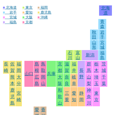
■
北海道
■
東京
■
福岡
北海
■
岩手
■
愛知
■
鹿児島
道
■
宮城
■
大阪
■
沖縄
青
■
福島
■
京都
森
秋
岩
田
手
山
宮
形
城
石
富
福
新潟
川
山
島
長
佐
福
島
鳥
京
滋
福
群
栃
茨
崎
賀
岡
根
取
都
賀
井
長
馬
木
城
山口
兵庫
野
熊
大
広
岡
大
奈
岐
山
埼
千
本
分
島
山
阪
良
阜
梨
玉
葉
鹿
和
神
宮
三
愛
静
東
児
歌
奈
崎
重
知
岡
京
島
山
川
愛
香