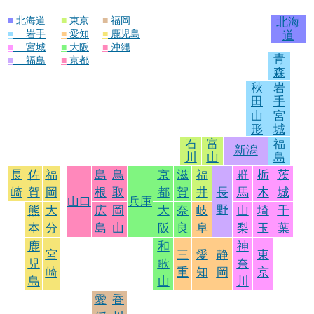
■
北海道
■
東京
■
福岡
北海
■
岩手
■
愛知
■
鹿児島
道
■
宮城
■
大阪
■
沖縄
青
■
福島
■
京都
森
秋
岩
田
手
山
宮
形
城
石
富
福
新潟
川
山
島
長
佐
福
島
鳥
京
滋
福
群
栃
茨
崎
賀
岡
根
取
都
賀
井
長
馬
木
城
山口
兵庫
野
熊
大
広
岡
大
奈
岐
山
埼
千
本
分
島
山
阪
良
阜
梨
玉
葉
鹿
和
神
宮
三
愛
静
東
児
歌
奈
崎
重
知
岡
京
島
山
川
愛
香