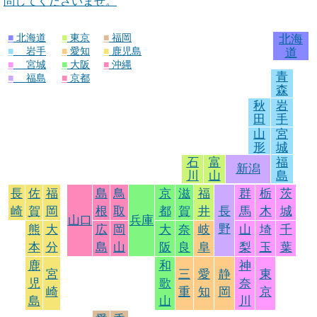
問してくださいませ。
■
北海道
■
東京
■
福岡
北海
■
岩手
■
愛知
■
鹿児島
道
■
宮城
■
大阪
■
沖縄
青
■
福島
■
京都
森
秋
岩
田
手
山
宮
形
城
石
富
福
新潟
川
山
島
長
佐
福
島
鳥
京
滋
福
群
栃
茨
崎
賀
岡
根
取
都
賀
井
長
馬
木
城
山口
兵庫
野
熊
大
広
岡
大
奈
岐
山
埼
千
本
分
島
山
阪
良
阜
梨
玉
葉
鹿
和
神
宮
三
愛
静
東
児
歌
奈
崎
重
知
岡
京
島
山
川